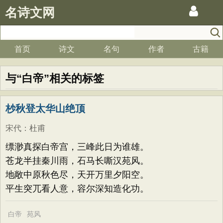
名诗文网
首页
诗文
名句
作者
古籍
与“白帝”相关的标签
杪秋登太华山绝顶
宋代
：
杜甫
缥渺真探白帝宫，三峰此日为谁雄。
苍龙半挂秦川雨，石马长嘶汉苑风。
地敞中原秋色尽，天开万里夕阳空。
平生突兀看人意，容尔深知造化功。
白帝
苑风