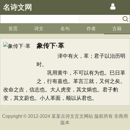
名诗文网
首页
诗文
名句
作者
古籍
象传下·革
泽中有火，革；君子以治历明
时。
巩用黄牛，不可以有为也。巳日革
之，行有嘉也。革言三就，又何之矣。
改命之吉，信志也。大人虎变，其文炳也。君子豹
变，其文蔚也。小人革面，顺以从君也。
Copyright © 2012-2024 某某古诗文言文网站 版权所有 非商用
版本