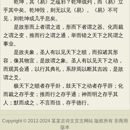
乾坤，其《易》之蕴邪？乾坤成列，而《易》立
乎其中矣。乾坤毁，则无以见《易》。《易》不可
见，则乾坤或几乎息矣。
是故形而上者谓之道，形而下者谓之器。化而裁
之谓之变，推而行之谓之通，举而错之天下之民谓之
事业。
是故夫象，圣人有以见天下之赜，而拟诸其形
容，像其物宜，是故谓之象。圣人有以见天下之动，
而观其会通，以行其典礼，系辞焉以断其吉凶，是故
谓之爻。
极天下之赜者存乎卦，鼓天下之动者存乎辞；化
而裁之存乎变；推而行之存乎通；神而明之存乎其
人；默而成之，不言而信，存乎德行。
Copyright © 2012-2024 某某古诗文言文网站 版权所有 非商用
版本