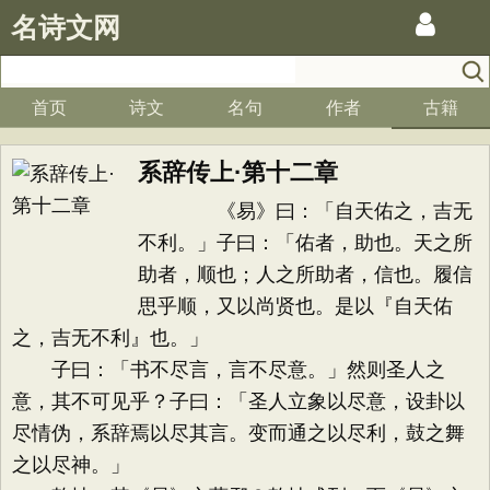
名诗文网
首页
诗文
名句
作者
古籍
系辞传上·第十二章
《易》曰：「自天佑之，吉无
不利。」子曰：「佑者，助也。天之所
助者，顺也；人之所助者，信也。履信
思乎顺，又以尚贤也。是以『自天佑
之，吉无不利』也。」
子曰：「书不尽言，言不尽意。」然则圣人之
意，其不可见乎？子曰：「圣人立象以尽意，设卦以
尽情伪，系辞焉以尽其言。变而通之以尽利，鼓之舞
之以尽神。」