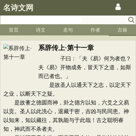
名诗文网
首页
诗文
名句
作者
古籍
系辞传上·第十一章
子曰：「夫《易》何为者也？
夫《易》开物成务，冒天下之道，如斯
而已者也。」
是故圣人以通天下之志，以定天下
之业，以断天下之疑。
是故蓍之德圆而神，卦之德方以知，六爻之义易
以贡。圣人以此洗心，退藏于密，吉凶与民同患。神
以知来，知以藏往，其孰能与于此哉！古之聪明睿
知，神武而不杀者夫。