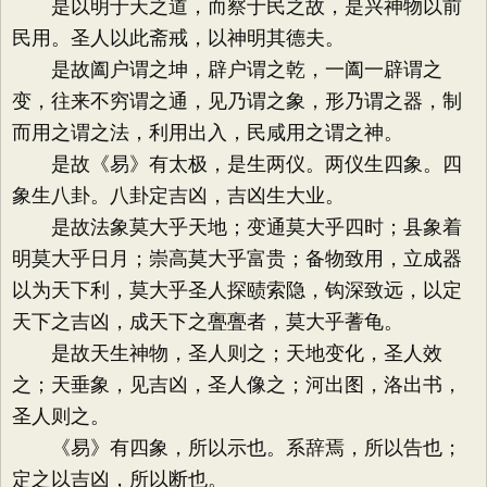
是以明于天之道，而察于民之故，是兴神物以前
民用。圣人以此斋戒，以神明其德夫。
是故阖户谓之坤，辟户谓之乾，一阖一辟谓之
变，往来不穷谓之通，见乃谓之象，形乃谓之器，制
而用之谓之法，利用出入，民咸用之谓之神。
是故《易》有太极，是生两仪。两仪生四象。四
象生八卦。八卦定吉凶，吉凶生大业。
是故法象莫大乎天地；变通莫大乎四时；县象着
明莫大乎日月；崇高莫大乎富贵；备物致用，立成器
以为天下利，莫大乎圣人探赜索隐，钩深致远，以定
天下之吉凶，成天下之亹亹者，莫大乎蓍龟。
是故天生神物，圣人则之；天地变化，圣人效
之；天垂象，见吉凶，圣人像之；河出图，洛出书，
圣人则之。
《易》有四象，所以示也。系辞焉，所以告也；
定之以吉凶，所以断也。