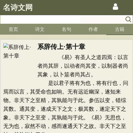
名诗文网
首页
诗文
名句
作者
古籍
系辞传上·第十章
《易》有圣人之道四焉：以言
者尚其辞，以动者尚其变，以制器者尚
其象，以卜筮者尚其占。
是以君子将有为也，将有行也，问
焉而以言，其受命也如响。无有远近幽深，遂知来
物。非天下之至精，其孰能与于此。参伍以变，错综
其数。通其变，遂成天下之文；极其数，遂定天下之
象。非天下之至变，其孰能与于此。《易》无思也，
无为也，寂然不动，感而遂通天下之故。非天下之至