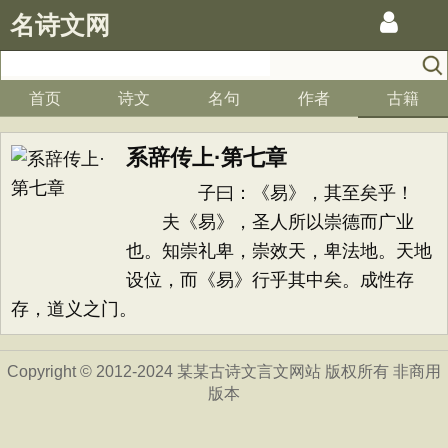
名诗文网
首页
诗文
名句
作者
古籍
系辞传上·第七章
子曰：《易》，其至矣乎！
夫《易》，圣人所以崇德而广业
也。知崇礼卑，崇效天，卑法地。天地
设位，而《易》行乎其中矣。成性存
存，道义之门。
Copyright © 2012-2024 某某古诗文言文网站 版权所有 非商用
版本