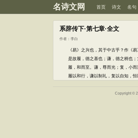
名诗文网
首页
诗文
名句
系辞传下·第七章·全文
作者：
李白
《易》之兴也，其于中古乎？作《易
是故履，德之基也；谦，德之柄也；复
履，和而至。谦，尊而光；复，小而辨
履以和行，谦以制礼，复以自知，恒以
Copyright