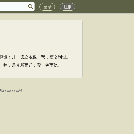
登录
注册
辨也；井，德之地也；巽，德之制也。
；井，居其所而迁；巽，称而隐。
P备xxxxxxxx号