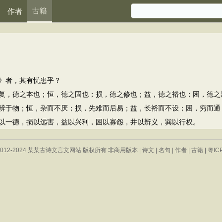
古籍
作者
》者，其有忧患乎？
，德之本也；恒，德之固也；损，德之修也；益，德之裕也；困，德之
于物；恒，杂而不厌；损，先难而后易；益，长裕而不设；困，穷而通
一德，损以远害，益以兴利，困以寡怨，井以辨义，巽以行权。
 © 2012-2024 某某古诗文言文网站 版权所有 非商用版本 |
诗文
|
名句
|
作者
|
古籍
|
粤IC