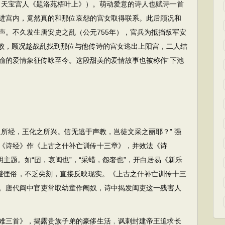
（天宝宫人《题洛苑梧叶上》）。萌动爱意的诗人也赋诗一首
进宫内，竟然真的和那位哀怨的宫女取得联系。此后顾况和
声。不久发生唐安史之乱（公元755年），官兵为抵挡叛军安
失败，顾况趁战乱找到那位与他传诗的宫女逃出上阳宫，二人结
渝的爱情象征传咏至今。这段甜美的爱情故事也被称作“下池
经，王化之所兴。信无逃于声教，岂徒文采之丽耶？” 强
《诗经》作《上古之什补亡训传十三章》，并效法《诗
明主题。如“囝，哀闽也”，“采蜡，怨奢也”，开白居易《新乐
不避俚俗，不乏尖刻，直接反映现实。《上古之什补亡训传十三
。唐代闽中官吏常取幼童作阉奴，诗中揭发闽吏这一残害人
三首》，揭露贵族子弟的豪侈生活﹐讽刺封建帝王追求长