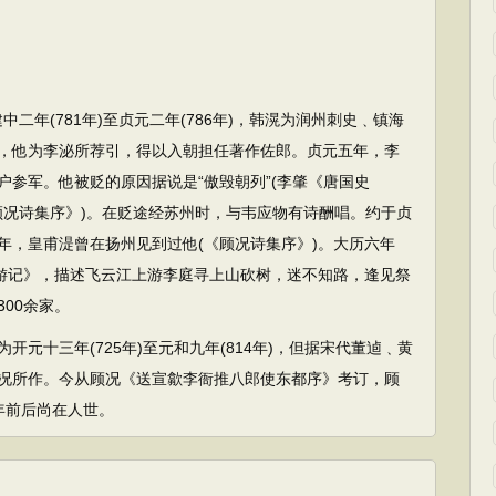
二年(781年)至贞元二年(786年)，韩滉为润州刺史﹑镇海
，他为李泌所荐引，得以入朝担任著作佐郎。贞元五年，李
参军。他被贬的原因据说是“傲毁朝列”(李肇《唐国史
《顾况诗集序》)。在贬途经苏州时，与韦应物有诗酬唱。约于贞
年，皇甫湜曾在扬州见到过他(《顾况诗集序》)。大历六年
仙游记》，描述飞云江上游李庭寻上山砍树，迷不知路，逢见祭
00余家。
十三年(725年)至元和九年(814年)，但据宋代董逌﹑黄
况所作。今从顾况《送宣歙李衙推八郎使东都序》考订，顾
6年前后尚在人世。