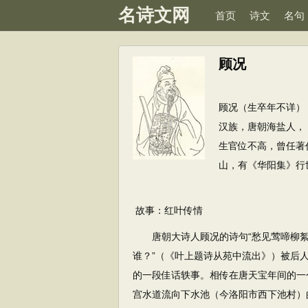
名诗文网
首页
诗文
名句
顾况
顾况（生卒年不详）
汉族，唐朝海盐人，
生官位不高，曾任著
山，有《华阳集》行
故事：红叶传情
唐朝大诗人顾况的诗句“愁见莺啼柳絮
谁？”（《叶上题诗从苑中流出》）被后人
的一段佳话轶事。相传在唐天宝年间的一
宫水道流向下水池（今洛阳市西下池村）