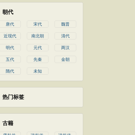
朝代
唐代
宋代
魏晋
近现代
南北朝
清代
明代
元代
两汉
五代
先秦
金朝
隋代
未知
热门标签
古籍