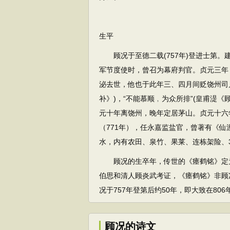
生平
顾况于至德二载(757年)登进士第。建中
军节度使时，曾召为幕府判官。贞元三年
泌去世，他也于此年三、四月间贬饶州司户
补》)，“不能慕顺﹐为众所排”(皇甫湜
元十年离饶州，晚年定居茅山。贞元十六
（771年），任永嘉监盐官，曾著有《
水，内有农田、泉竹、果莱、连栋架险、3
顾况的生卒年，传世的《瘗鹤铭》定为开元
伯思和清人顾炎武考证，《瘗鹤铭》非顾
况于757年登第后约50年，即大致在80
顾况的诗文