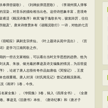
供奉弹箜篌歌》、《刘禅奴弹琵琶歌》、《李湖州孺人弹筝
的渲染，对音乐的描绘相当出色。这些诗想象丰富，意境奇
皇甫湜《顾况诗集序》称其“偏于逸歌长句，骏发踔厉，往往
所能及”。唐末诗僧贯休有《读顾况歌行》一诗，对他的七言
宿昭应》讽刺玄宗求仙。《叶上题诗从苑中流出》、《宫
词》是学习江南民歌之作。
的一些古文家相似，可以看出当时文学思想的趋势。他为
刘太真、朱放、储光羲的事迹及诗文编集的情况，为后世提
序》，论述了唐人志怪传奇作品如唐临《冥报记》，王度
体也很重视。唐人封演《封氏闻见记》曾记述顾况善画。
顾况《画评》1卷，今佚。
名家全集》，《华阳集》3卷，辑入《四库全书》。《全唐
3卷。事迹见《旧唐书》本传、《唐诗纪事》和《唐才子