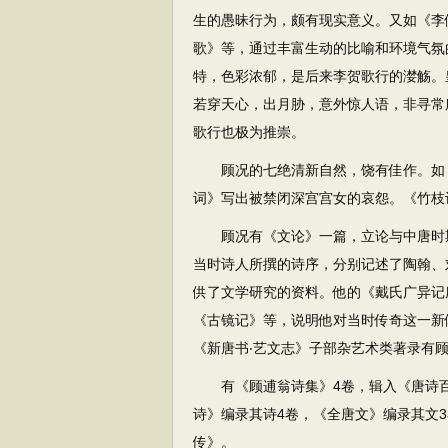
生的愚昧行为，颇有现实意义。又如《李
歌》等，通过丰富生动的比喻和环境气氛
特，色彩浓郁，是后来李贺歌行的漤觞。
若穿天心，出月胁，意外惊人语，非寻常
歌行也极为推崇。
顾况的七绝清新自然，饶有佳作。如《
词》写出被禁闭深宫宫女的哀怨。《竹枝
顾况有《文论》一篇，立论与中唐时期
当时诗人所撰的诗序，分别记述了陶翰、
供了文学研究的资料。他的《戴氏广异记
《古镜记》等，说明他对当时传奇这一新
《新唐书‧艺文志》子部杂艺术类著录有
有《顾逋翁诗集》4卷，辑入《唐诗百
诗》编录其诗4卷，《全唐文》编录其文
传》。