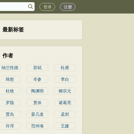
登录
注册
最新标签
作者
纳兰性德
苏轼
杜甫
韩愈
岑参
李白
杜牧
陶渊明
柳宗元
罗隐
贯休
诸葛亮
贾岛
晏几道
孟郊
许浑
范仲淹
王建