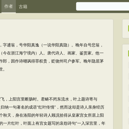
作者
古籍
，字逋翁，号华阳真逸（一说华阳真隐）。晚年自号悲翁，
（今在浙江海宁境内）人。唐代诗人、画家、鉴赏家。他一
作郎，因作诗嘲讽得罪权贵，贬饶州司户参军。晚年隐居茅
世。
飞，上阳宫里断肠时。君畴不闭东流水，叶上题诗寄与
归纳一句著名的成语“红叶传情”，然而这却是诗人亲身经历
个秋天，身在洛阳的年轻诗人顾况拾得从皇家宫女所居上阳
的一片红叶，叶面上有宫女题写的哀怨诗句“一入深宫里，年