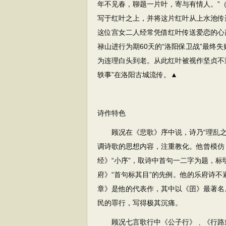
年不见春，聊题一片叶，寄与有情人。”
写于红叶之上，并将这片红叶从上水池传
这位宫女二人经常凭借红叶传送爱恋的心
禄山进行为期60天的“洛阳保卫战”最终
为连理白头到老。从此红叶被视作坚贞不
轶事”在洛阳古城流传。▲
诗作特色
顾况在《悲歌》序中说，诗乃“理乱之所
调诗歌的思想内容，注重教化。他曾模仿
经》“小序”，取诗中首句一二字为题，标
府》“首句标其目”的先例。他的乐府诗
章》是他的代表作，其中以《囝》最著名
民的罪行，写得极其沉痛。
顾况七言歌行中《公子行》﹑《行路难