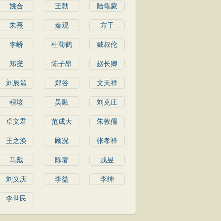
姚合
王勃
陆龟蒙
朱熹
秦观
方干
李峤
杜荀鹤
戴叔伦
郑燮
陈子昂
赵长卿
刘辰翁
郑谷
文天祥
程垓
吴融
刘克庄
卓文君
范成大
朱敦儒
王之涣
顾况
张孝祥
马戴
陈著
戎昱
刘义庆
李益
李绅
李世民