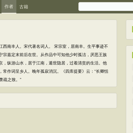
作者
古籍
江西南丰人。宋代著名词人。 宋宗室，居南丰。生平事迹不
宁宗嘉定末前后在世。从作品中可知他少时孤洁，厌恶王族
京，纵游山水，居于江南，遁世隐居，过着清贫的生活。他
，常作词呈乡人。晚年孤寂消沉。《四库提要》云：“长卿恬
萧疏之致。”