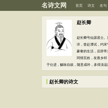
名诗文网
首页
诗文
名句
赵长卿
赵长卿号仙源居士。
详，曾赴漕试，约宋
豪奢的生活，后辞帝
同情百姓，友善乡邻
于仕进，觞咏自娱，随意成吟，多得淡远
赵长卿的诗文