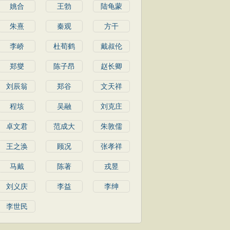
姚合
王勃
陆龟蒙
朱熹
秦观
方干
李峤
杜荀鹤
戴叔伦
郑燮
陈子昂
赵长卿
刘辰翁
郑谷
文天祥
程垓
吴融
刘克庄
卓文君
范成大
朱敦儒
王之涣
顾况
张孝祥
马戴
陈著
戎昱
刘义庆
李益
李绅
李世民