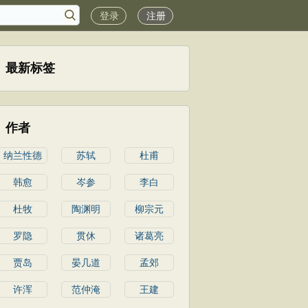
登录
注册
最新标签
作者
纳兰性德
苏轼
杜甫
韩愈
岑参
李白
杜牧
陶渊明
柳宗元
罗隐
贯休
诸葛亮
贾岛
晏几道
孟郊
许浑
范仲淹
王建