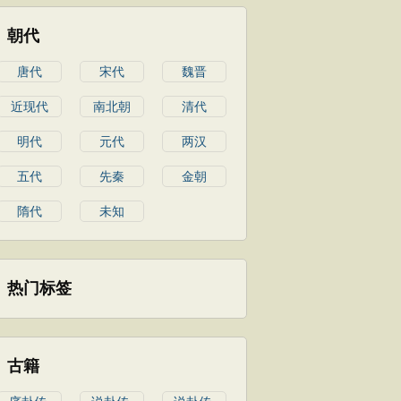
朝代
唐代
宋代
魏晋
近现代
南北朝
清代
明代
元代
两汉
五代
先秦
金朝
隋代
未知
热门标签
古籍