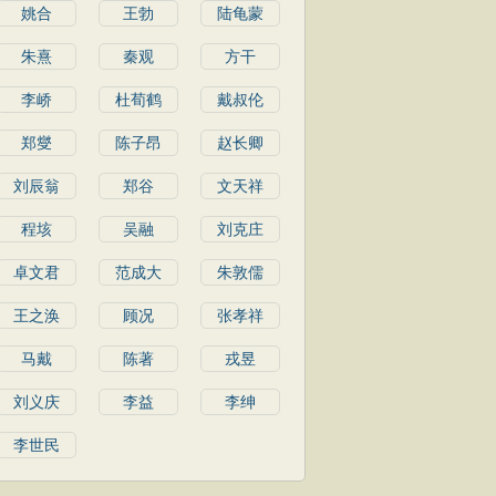
姚合
王勃
陆龟蒙
朱熹
秦观
方干
李峤
杜荀鹤
戴叔伦
郑燮
陈子昂
赵长卿
刘辰翁
郑谷
文天祥
程垓
吴融
刘克庄
卓文君
范成大
朱敦儒
王之涣
顾况
张孝祥
马戴
陈著
戎昱
刘义庆
李益
李绅
李世民