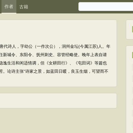
作者
古籍
9)，唐代诗人，字幼公（一作次公），润州金坛(今属江苏)人。年
任新城令、东阳令、抚州刺史、容管经略使。晚年上表自请
隐逸生活和闲适情调，但《女耕田行》、《屯田词》等篇也
苦。论诗主张“诗家之景，如蓝田日暖，良玉生烟，可望而不
。