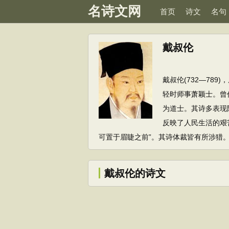
名诗文网
首页
诗文
名句
戴叔伦
戴叔伦(732—78
轻时师事萧颖士。曾
为道士。其诗多表现
反映了人民生活的艰
可置于眉睫之前”。其诗体裁皆有所涉猎
戴叔伦的诗文