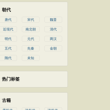
朝代
唐代
宋代
魏晋
近现代
南北朝
清代
明代
元代
两汉
五代
先秦
金朝
隋代
未知
热门标签
古籍