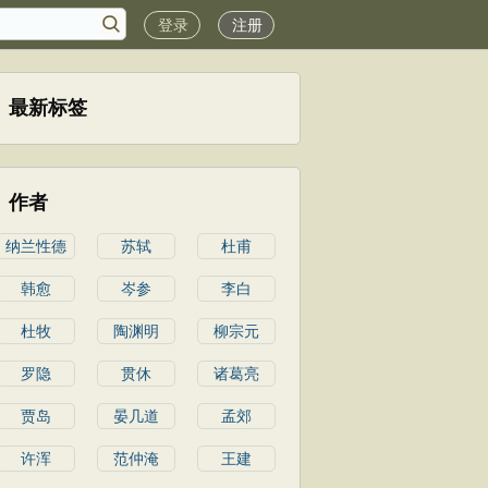
登录
注册
最新标签
作者
纳兰性德
苏轼
杜甫
韩愈
岑参
李白
杜牧
陶渊明
柳宗元
罗隐
贯休
诸葛亮
贾岛
晏几道
孟郊
许浑
范仲淹
王建