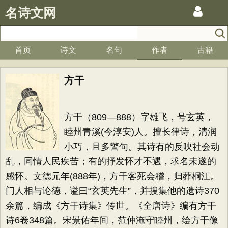
名诗文网
首页
诗文
名句
作者
古籍
方干
方干（809—888）字雄飞，号玄英，
睦州青溪(今淳安)人。擅长律诗，清润
小巧，且多警句。其诗有的反映社会动
乱，同情人民疾苦；有的抒发怀才不遇，求名未遂的
感怀。文德元年(888年)，方干客死会稽，归葬桐江。
门人相与论德，谥曰“玄英先生”，并搜集他的遗诗370
余篇，编成《方干诗集》传世。《全唐诗》编有方干
诗6卷348篇。宋景佑年间，范仲淹守睦州，绘方干像