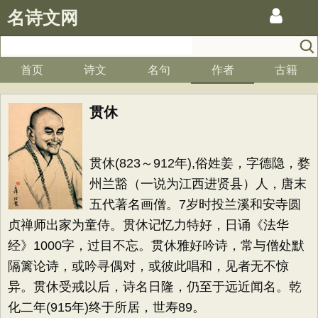
名诗文网
首页
诗文
名句
作者
古籍
贯休
贯休(823～912年),俗姓姜，字德隐，婺
州兰豁（一说为江西进贤县）人，唐末
五代著名画僧。7岁时投兰溪和安寺圆
贞禅师出家为童侍。贯休记忆力特好，日诵《法华
经》1000字，过目不忘。贯休雅好吟诗，常与僧处默
隔篱论诗，或吟寻偶对，或彼此唱和，见者无不惊
异。贯休受戒以后，诗名日隆，仍至于远近闻名。乾
化二年(915年)终于所居，世寿89。